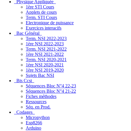
Physique Appliquée
1ère STI Cours
Applets de cours
Term. STI Cours
Electronique de puissance
Exercices interacifs
Bac Général
Term. NSI 2022-2023
1ère NSI 2022-2023
Term. NSI 2021-2022
1ère NSI 2021-2022
Term. NSI 2020-2021
1ère NSI 2020-2021
1ère NSI 2019-2020
Sujets Bac NSI
Bts Ccst
Séquences Bloc N°4 22-23
Séquences Bloc N°4 21-22
Fiches méthodes
Ressources
Séq. en Prod.
Codages
Micropython
Esp8266
Arduino